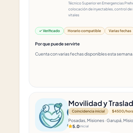
Técnico Superior en Emergencias Preho
colocación de inyectables, control de
vitales
✓ Verificado
Horario compatible
Varias fechas
Por que puede servirte
Cuenta con varias fechas disponibles esta semana
Movilidad y Trasla
Coincidencia inicial
$4500/hor
Posadas, Misiones · Garupá, Misi
5.0
inicial