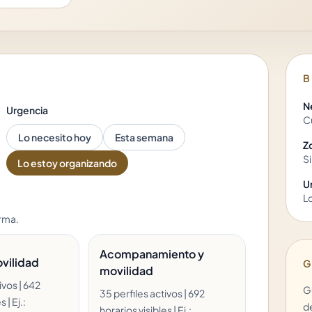
B
N
Urgencia
C
Lo necesito hoy
Esta semana
Z
Si
Lo estoy organizando
U
L
orma
.
Acompanamiento y
vilidad
G
movilidad
ivos | 642
G
35 perfiles activos | 692
 | Ej.:
de
horarios visibles | Ej.: