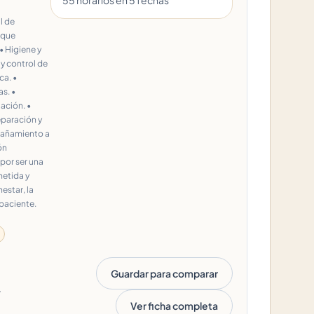
55
horario
s
en
5
fecha
s
l de
 que
• Higiene y
 y control de
a. •
s. •
ación. •
eparación y
mpañamiento a
ón
por ser una
etida y
estar, la
 paciente.
Guardar para comparar
.
Ver ficha completa