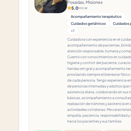
Posadas, Misiones
5.0
inicial
Acompañamiento terapéutico
Cuidados geriátricos
Cuidados p
+
1
Cuidadora con experiencia en el cuida
acompañamiento de pacientes, brin
atención responsable, humana y com
Cuento con conocimientos en cuidados
higiene y confort del paciente, curaci
heridas em gral y acompañamiento ter
priorizando siempre el bienestar físico
de cada persona. Tengo experiencia en
de personas internadas y adultos que 
asistencia diaria, colaborando en sus
básicas, acompañamiento a consultas
realización de trámites y asistencia e
actividades cotidianas. Me caracterizo
empatía, paciencia, responsabilidad y 
hacia los pacientes y sus familias.