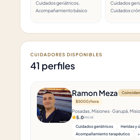
Cuidados geriátricos,
Cuidados geriá
Acompañamiento básico
Cuidados crón
CUIDADORES DISPONIBLES
41 perfiles
Ramon Meza
Coincidenc
$5000/hora
Posadas, Misiones · Garupá, Misi
5.0
inicial
Cuidados geriátricos
Heridas y 
Acompañamiento terapéutico
+