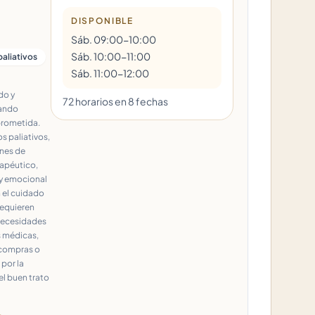
DISPONIBLE
Sáb. 09:00-10:00
Sáb. 10:00-11:00
aliativos
Sáb. 11:00-12:00
do y
72
horario
s
en
8
fecha
s
dando
prometida.
 paliativos,
ones de
apéutico,
 y emocional
 el cuidado
requieren
 necesidades
 médicas,
n compras o
 por la
el buen trato