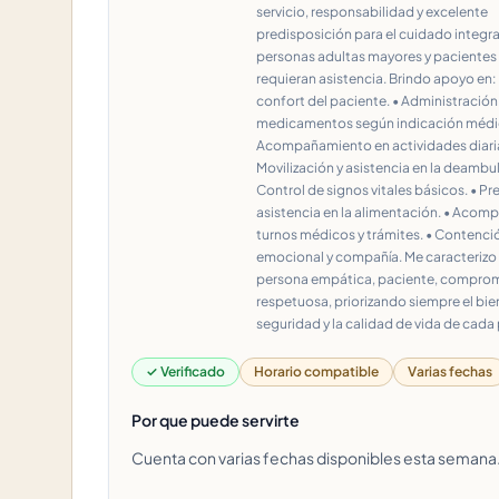
servicio, responsabilidad y excelente
predisposición para el cuidado integra
personas adultas mayores y pacientes
requieran asistencia. Brindo apoyo en: 
confort del paciente. • Administración
medicamentos según indicación médic
Acompañamiento en actividades diaria
Movilización y asistencia en la deambul
Control de signos vitales básicos. • Pr
asistencia en la alimentación. • Aco
turnos médicos y trámites. • Contenci
emocional y compañía. Me caracterizo 
persona empática, paciente, comprom
respetuosa, priorizando siempre el bien
seguridad y la calidad de vida de cada
✓ Verificado
Horario compatible
Varias fechas
Por que puede servirte
Cuenta con varias fechas disponibles esta semana