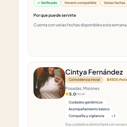
✓ Verificado
Horario compatible
Varias fechas
Por que puede servirte
Cuenta con varias fechas disponibles esta semana
Cintya Fernández
Coincidencia inicial
$4500/hor
Posadas, Misiones
5.0
inicial
Cuidados geriátricos
Acompañamiento básico
Compañía y vigilancia
+
3
Soy cuidadora domiciliaria con vocac