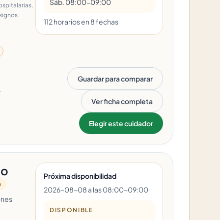
Sáb. 08:00-09:00
spitalarias,
 signos
112
horario
s
en
8
fecha
s
Guardar para comparar
.
Ver ficha completa
Elegir este cuidador
do
Próxima disponibilidad
a
2026-08-08 a las 08:00-09:00
ones
DISPONIBLE