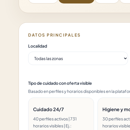
DATOS PRINCIPALES
Localidad
Tipo de cuidado con oferta visible
Basado en perfiles y horarios disponibles
en la plataf
Cuidado 24/7
Higiene y mo
40 perfiles activos | 731
30 perfiles act
horarios visibles | Ej.:
horarios visibles