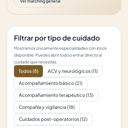
Ver matching general
Filtrar por tipo de cuidado
Mostramos únicamente especialidades con stock
disponible. Puedes abrir todo o entrar directo al
cuidado que necesitas.
Todos (
8
)
ACV y neurológicos
(
11
)
Acompañamiento básico
(
21
)
Acompañamiento terapéutico
(
13
)
Compañía y vigilancia
(
18
)
Cuidados post-operatorios
(
12
)